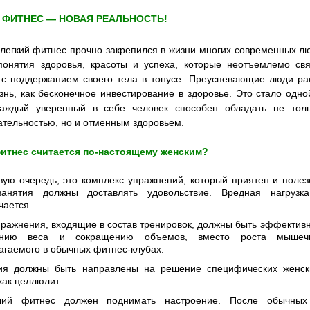
 ФИТНЕС — НОВАЯ РЕАЛЬНОСТЬ!
 легкий фитнес прочно закрепился в жизни многих современных л
понятия здоровья, красоты и успеха, которые неотъемлемо св
 с поддержанием своего тела в тонусе. Преуспевающие люди ра
знь, как бесконечное инвестирование в здоровье. Это стало одно
аждый уверенный в себе человек способен обладать не тол
ательностью, но и отменным здоровьем.
итнес считается по-настоящему женским?
вую очередь, это комплекс упражнений, который приятен и полез
анятия должны доставлять удовольствие. Вредная нагрузк
чается.
пражнения, входящие в состав тренировок, должны быть эффективн
ению веса и сокращению объемов, вместо роста мышеч
агаемого в обычных фитнес-клубах.
ия должны быть направлены на решение специфических женск
как целлюлит.
ший фитнес должен поднимать настроение. После обычных 