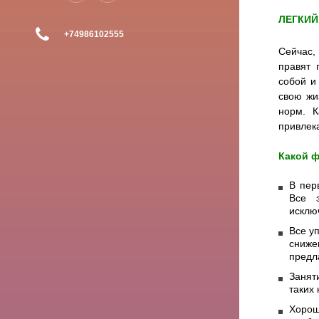
ЛЕГКИЙ
+74986102555
Сейчас,
правят 
собой и
свою жи
норм. К
привлек
Какой ф
В пер
Все з
исклю
Все у
сниж
предл
Занят
таких 
Хоро