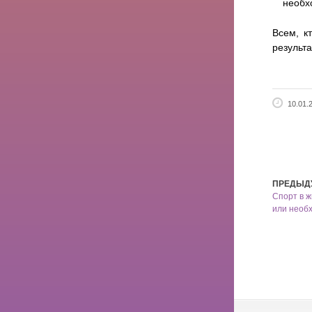
необхо
Всем, к
результ
10.01.
ПРЕДЫД
Спорт в 
или необ