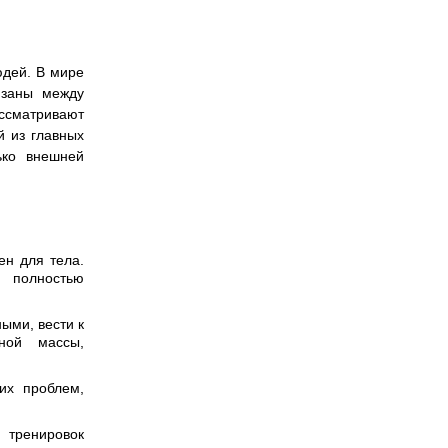
юдей. В мире
язаны между
ссматривают
й из главных
ько внешней
ен для тела.
а полностью
ыми, вести к
ной массы,
их проблем,
тренировок