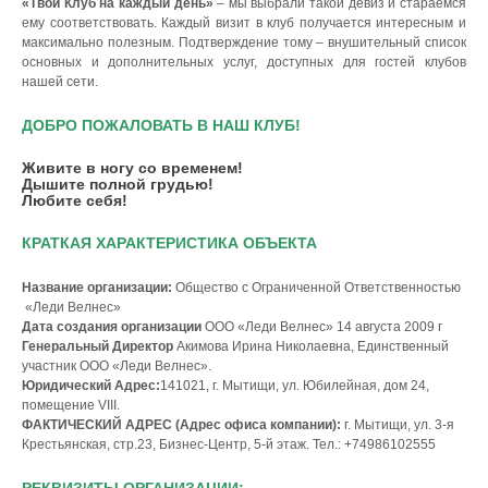
«Твой Клуб на каждый день»
– мы выбрали такой девиз и стараемся
ему соответствовать. Каждый визит в клуб получается интересным и
максимально полезным. Подтверждение тому – внушительный список
основных и дополнительных услуг, доступных для гостей клубов
нашей сети.
ДОБРО ПОЖАЛОВАТЬ В НАШ КЛУБ!
Живите в ногу со временем!
Дышите полной грудью!
Любите себя!
КРАТКАЯ ХАРАКТЕРИСТИКА ОБЪЕКТА
Название организации:
Общество с Ограниченной Ответственностью
«Леди Велнес»
Дата создания организации
ООО «Леди Велнес» 14 августа 2009 г
Генеральный Директор
Акимова Ирина Николаевна, Единственный
участник ООО «Леди Велнес».
Юридический Адрес:
141021, г. Мытищи, ул. Юбилейная, дом 24,
помещение VIII.
ФАКТИЧЕСКИЙ АДРЕС (Адрес офиса компании):
г. Мытищи, ул. 3-я
Крестьянская, стр.23, Бизнес-Центр, 5-й этаж. Тел.: +74986102555