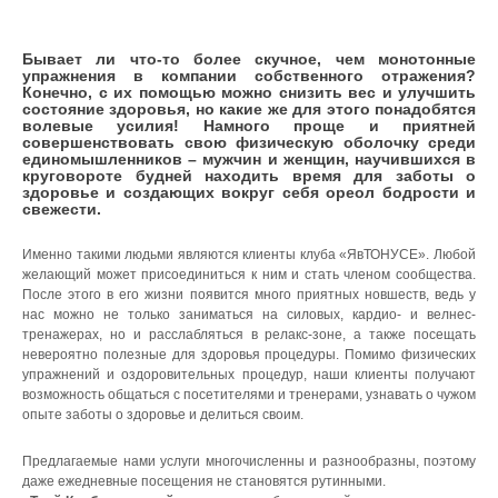
Бывает ли что-то более скучное, чем монотонные
упражнения в компании собственного отражения?
Конечно, с их помощью можно снизить вес и улучшить
состояние здоровья, но какие же для этого понадобятся
волевые усилия! Намного проще и приятней
совершенствовать свою физическую оболочку среди
единомышленников – мужчин и женщин, научившихся в
круговороте будней находить время для заботы о
здоровье и создающих вокруг себя ореол бодрости и
свежести.
Именно такими людьми являются клиенты клуба «ЯвТОНУСЕ». Любой
желающий может присоединиться к ним и стать членом сообщества.
После этого в его жизни появится много приятных новшеств, ведь у
нас можно не только заниматься на силовых, кардио- и велнес-
тренажерах, но и расслабляться в релакс-зоне, а также посещать
невероятно полезные для здоровья процедуры. Помимо физических
упражнений и оздоровительных процедур, наши клиенты получают
возможность общаться с посетителями и тренерами, узнавать о чужом
опыте заботы о здоровье и делиться своим.
Предлагаемые нами услуги многочисленны и разнообразны, поэтому
даже ежедневные посещения не становятся рутинными.