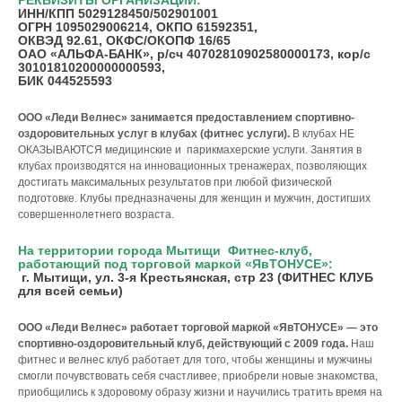
РЕКВИЗИТЫ ОРГАНИЗАЦИИ:
ИНН/КПП 5029128450/502901001
ОГРН 1095029006214, ОКПО 61592351,
ОКВЭД 92.61, ОКФС/ОКОПФ 16/65
ОАО «АЛЬФА-БАНК», р/сч 40702810902580000173, кор/с
30101810200000000593,
БИК 044525593
ООО «Леди Велнес» занимается предоставлением спортивно-
оздоровительных услуг в клубах (фитнес услуги).
В клубах НЕ
ОКАЗЫВАЮТСЯ медицинские и парикмахерские услуги. Занятия в
клубах производятся на инновационных тренажерах, позволяющих
достигать максимальных результатов при любой физической
подготовке. Клубы предназначены для женщин и мужчин, достигших
совершеннолетнего возраста.
На территории города Мытищи Фитнес-клуб,
работающий под торговой маркой «ЯвТОНУСЕ»:
г. Мытищи, ул. 3-я Крестьянская, стр 23 (ФИТНЕС КЛУБ
для всей семьи)
ООО «Леди Велнес» работает торговой маркой «ЯвТОНУСЕ» — это
спортивно-оздоровительный клуб, действующий с 2009 года.
Наш
фитнес и велнес клуб работает для того, чтобы женщины и мужчины
смогли почувствовать себя счастливее, приобрели новые знакомства,
приобщились к здоровому образу жизни и научились тратить время на