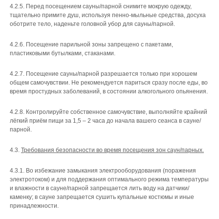
4.2.5. Перед посещением сауны/парной снимите мокрую одежду,
тщательно примите душ, используя пенно-мыльные средства, досуха
оботрите тело, наденьте головной убор для сауны/парной.
4.2.6. Посещение парильной зоны запрещено с пакетами,
пластиковыми бутылками, стаканами.
4.2.7. Посещение сауны/парной разрешается только при хорошем
общем самочувствии. Не рекомендуется париться сразу после еды, во
время простудных заболеваний, в состоянии алкогольного опьянения.
4.2.8. Контролируйте собственное самочувствие, выполняйте крайний
лёгкий приём пищи за 1,5 – 2 часа до начала вашего сеанса в сауне/
парной.
4.3.
Требования безопасности во время посещения зон саун/парных.
4.3.1. Во избежание замыкания электрооборудования (поражения
электротоком) и для поддержания оптимального режима температуры
и влажности в сауне/парной запрещается лить воду на датчики/
каменку; в сауне запрещается сушить купальные костюмы и иные
принадлежности.