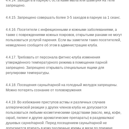
4.4.14. Заходить в парную с остатками мыла или шампуня на теле
запрещено.
4.4.15. Запрещено совершать более 3-5 заходов в парную за 1 сеанс.
4.4.16. Посетители с инфекционными и кожными заболеваниями, а
также с повреждениями кожных покровов, открытыми ранами не могут
пользоваться услугой парения. Если вы заметили таких посетителей,
немедленно сообщите об этом в администрацию клуба.
4.4.17. Требовать от персонала фитнес-клуба изменения
утверждённого температурного режима в помещении парной
запрещено. Запрещено открывать специальные ящики для
регулировки температуры.
4.4.18. Посещения сауны/парной на голодный желудок запрещены.
Можно потерять сознание от головокружения
4.4.19. Во избежание приступов астмы и различных случаев
аллергической реакции у других членов клуба не допускается
пользоваться любыми косметическими средствами (масло, мед, кофе,
скраб, пилинг и другие ароматические препараты) в раздевалках/
душевых сауне/парной. Перед посещением сауны/парной не
допускается втирать в кожу различные кремы и мази по причине