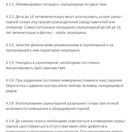
4.3.2. Рекомендовано посещать сауны/парную по двое-твое.
4.3.3. Дети до 16 летвключительно могут использовать услуги сауны /
парной только под присмотром родителей (представителей или
опекунов). Самостоятельные посещения сауны/парной детей до 16
лет включительно в фитнес – клубе запрещены.
4.3.4. Занятия физическими упражнениями в сауне/парной и на
прилегающей к ним территории запрещено.
4.3.5. Находясь в сауне/парной, необходимо постоянно
контролировать свое самочувствие.
4.3.6. При ухудшении состояния немедленно покиньте зону парения.
Обратитесь к администратору и/или любому человеку, находящемуся
рядом.
4.3.8. Использование сауны/парной разрешено только при полной
исправности помещения и оборудования парной.
4.3.9. До начала сеанса необходимо осмотреться в помещении сауны/
парной удостовериться в отсутствии каких-либо дефектов в
помещении и оборудовании сауны/парной. При обнаружении любого