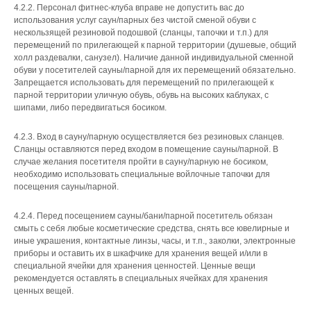
4.2.2. Персонал фитнес-клуба вправе не допустить вас до
использования услуг саун/парных без чистой сменой обуви с
нескользящей резиновой подошвой (сланцы, тапочки и т.п.) для
перемещений по прилегающей к парной территории (душевые, общий
холл раздевалки, санузел). Наличие данной индивидуальной сменной
обуви у посетителей сауны/парной для их перемещений обязательно.
Запрещается использовать для перемещений по прилегающей к
парной территории уличную обувь, обувь на высоких каблуках, с
шипами, либо передвигаться босиком.
4.2.3. Вход в сауну/парную осуществляется без резиновых сланцев.
Сланцы оставляются перед входом в помещение сауны/парной. В
случае желания посетителя пройти в сауну/парную не босиком,
необходимо использовать специальные войлочные тапочки для
посещения сауны/парной.
4.2.4. Перед посещением сауны/бани/парной посетитель обязан
смыть с себя любые косметические средства, снять все ювелирные и
иные украшения, контактные линзы, часы, и т.п., заколки, электронные
приборы и оставить их в шкафчике для хранения вещей и/или в
специальной ячейки для хранения ценностей. Ценные вещи
рекомендуется оставлять в специальных ячейках для хранения
ценных вещей.