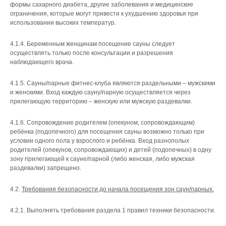
формы сахарного диабета, другие заболевания и медицинские
ограничения, которые могут привести к ухудшению здоровья при
использовании высоких температур.
4.1.4. Беременным женщинам посещение сауны следует
осуществлять только после консультации и разрешения
наблюдающего врача.
4.1.5. Сауны/парные фитнес-клуба являются раздельными – мужскими
и женскими. Вход каждую сауну/парную осуществляется через
прилегающую территорию – женскую или мужскую раздевалки.
4.1.6. Сопровождение родителем (опекуном, сопровождающим)
ребёнка (подопечного) для посещения сауны возможно только при
условии одного пола у взрослого и ребёнка. Вход разнополых
родителей (опекунов, сопровождающих) и детей (подопечных) в одну
зону прилегающей к сауне/парной (либо женская, либо мужская
раздевалки) запрещено.
4.2.
Требования безопасности до начала посещения зон саун/парных.
4.2.1. Выполнять требования раздела 1 правил техники безопасности.