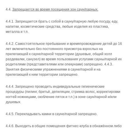
4.4.
Запрещается во время посещения зон саун/парных.
4.4.1. Запрещается брать с собой в сауну/парную любую посуду, еду,
напитки, косметические средства, любые изделия из пластика,
металла и т.п.
4.4.2. Самостоятельное пребывание и времяпровождение детей до 16
лет включительно без постоянного присмотра взрослых на
прилегающей к сауне/парной территории (душевые, общий холл
раздевалки, санузел) во время пользования услугами сауны/парной их
родителями (представителями или опекунами) запрещено. 4.4.3.
Занятия физическими упражнениями в сауне/парной и на
прилегающей к ним территории запрещено.
4.4.4. Запрещено проводить индивидуальные гигиенические
процедуры (пилинг, бритьё, депиляции, стрижка волос, корректировки
ногтей ножницами, скобление пяток и т.п.) в зоне саун/парной и/или
душевых.
4.4.5. Перекладывать камни в сауне/парной запрещено.
4.4.6. Выходить в общие помещения фитнес-клуба в обнажённом либо