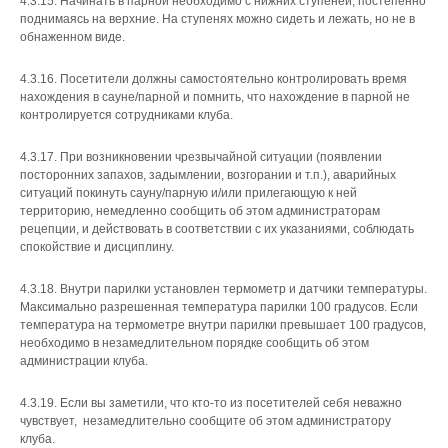
4.3.15. Начинать в парной необходимо с нижних ступеней, постепенно
поднимаясь на верхние. На ступенях можно сидеть и лежать, но не в
обнаженном виде.
4.3.16. Посетители должны самостоятельно контролировать время
нахождения в сауне/парной и помнить, что нахождение в парной не
контролируется сотрудниками клуба.
4.3.17. При возникновении чрезвычайной ситуации (появлении
посторонних запахов, задымлении, возгорании и т.п.), аварийных
ситуаций покинуть сауну/парную и/или прилегающую к ней
территорию, немедленно сообщить об этом администраторам
рецепции, и действовать в соответствии с их указаниями, соблюдать
спокойствие и дисциплину.
4.3.18. Внутри парилки установлен термометр и датчики температуры.
Максимально разрешенная температура парилки 100 градусов. Если
температура на термометре внутри парилки превышает 100 градусов,
необходимо в незамедлительном порядке сообщить об этом
администрации клуба.
4.3.19. Если вы заметили, что кто-то из посетителей себя неважно
чувствует, незамедлительно сообщите об этом администратору
клуба.